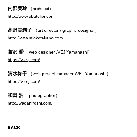
内部美玲
（architect）
http://www.ubatelier.com
高野美緒子
（art director / graphic designer）
http://www.miokotakano.com
宮沢 喬
（web designer /VEJ Yamanashi）
https://v-e-j.com/
清水柊子
（web project manager /VEJ Yamanashi）
https://v-e-j.com/
和田 浩
（photographer）
http://wadahiroshi.com/
BACK