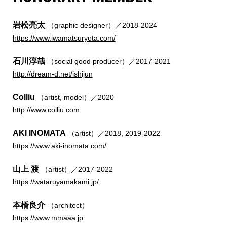
岩松亮太
（graphic designer）／2018-2024
https://www.iwamatsuryota.com/
石川淳哉
（social good producer）／2017-2021
http://dream-d.net/ishijun
Colliu
（artist, model）／2020
http://www.colliu.com
AKI INOMATA
（artist）／2018, 2019-2022
https://www.aki-inomata.com/
山上 渡
（artist）／2017-2022
https://wataruyamakami.jp/
本橋良介
（architect）
https://www.mmaaa.jp